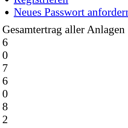
Neues Passwort anforder
Gesamtertrag aller Anlagen
6
0
7
6
0
8
2